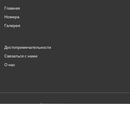
Главная
Номера
Галерея
Достопримечательности
Связаться с нами
О нас
2026
All rights reserved
English
Русский
Powered by
Canvas