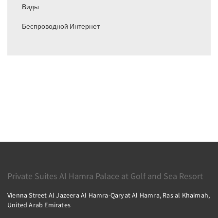
Виды
Беспроводной Интернет
Private Suites Al Hamra Palace at Golf and Sea Resort
Vienna Street Al Jazeera Al Hamra-Qaryat Al Hamra, Ras al Khaimah,
United Arab Emirates